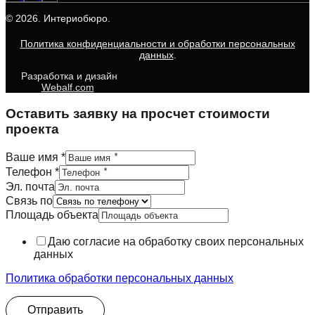
© 2026. Интериобюро.
Политика конфиденциальности и обработки персональных
данных
.
Разработка и дизайн
Webalf.com
Оставить заявку на просчет стоимости
проекта
Ваше имя
*
Телефон
*
Эл. почта
Связь по
объекта
Площадь объекта
Площадь
имя
Даю согласие на обработку своих персональных
данных
Политика обработки персональных данных
Отправить