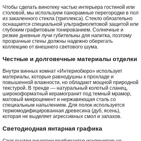
Чтобы сделать винотеку частью интерьера гостиной или
столовой, мы используем панорамные перегородки в пол
из закаленного стекла (триплекса). Стекло обязательно
оснащается специальной ультрафиолетовой защитой или
глубоким графитовым тонированием. Солнечные и
резкие дневные лучи губительны для напитка, поэтому
прозрачные стены должны надежно оберегать
коллекцию от внешнего светового шума.
Честные и долговечные материалы отделки
Внутри винных комнат «Интериобюро» использует
материалы, которые равнодушны к прохладе и
повышенной влажности, но обладают мощной природной
текстурой. В тренде — натуральный колотый сланец,
широкоформатный керамогранит под темный мрамор,
матовый микроцемент и нержавеющая сталь со
специальным напылением. Для полок используется
термомодифицированная древесина (дуб, ясень),
которая не выделяет агрессивных смол и запахов.
Светодиодная янтарная графика
Свет внутри винотеки подбирается исключительно