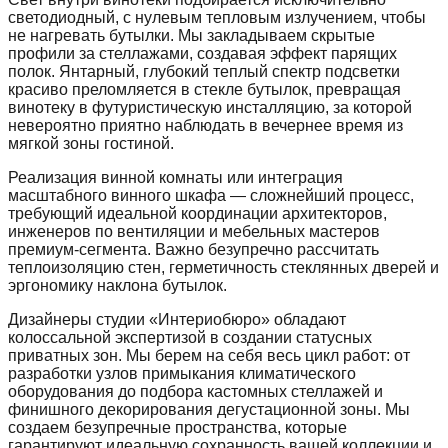
светодиодный, с нулевым тепловым излучением, чтобы
не нагревать бутылки. Мы закладываем скрытые
профили за стеллажами, создавая эффект парящих
полок. Янтарный, глубокий теплый спектр подсветки
красиво преломляется в стекле бутылок, превращая
винотеку в футуристическую инсталляцию, за которой
невероятно приятно наблюдать в вечернее время из
мягкой зоны гостиной.
Реализация винной комнаты или интеграция
масштабного винного шкафа — сложнейший процесс,
требующий идеальной координации архитекторов,
инженеров по вентиляции и мебельных мастеров
премиум-сегмента. Важно безупречно рассчитать
теплоизоляцию стен, герметичность стеклянных дверей и
эргономику наклона бутылок.
Дизайнеры студии «Интериобюро» обладают
колоссальной экспертизой в создании статусных
приватных зон. Мы берем на себя весь цикл работ: от
разработки узлов примыкания климатического
оборудования до подбора кастомных стеллажей и
финишного декорирования дегустационной зоны. Мы
создаем безупречные пространства, которые
гарантируют идеальную сохранность вашей коллекции и