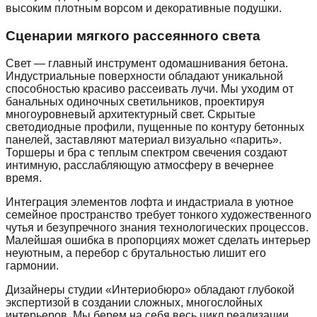
высоким плотным ворсом и декоративные подушки.
Сценарии мягкого рассеянного света
Свет — главный инструмент одомашнивания бетона.
Индустриальные поверхности обладают уникальной
способностью красиво рассеивать лучи. Мы уходим от
банальных одиночных светильников, проектируя
многоуровневый архитектурный свет. Скрытые
светодиодные профили, пущенные по контуру бетонных
панелей, заставляют материал визуально «парить».
Торшеры и бра с теплым спектром свечения создают
интимную, расслабляющую атмосферу в вечернее
время.
Интеграция элементов лофта и индастриала в уютное
семейное пространство требует тонкого художественного
чутья и безупречного знания технологических процессов.
Малейшая ошибка в пропорциях может сделать интерьер
неуютным, а перебор с брутальностью лишит его
гармонии.
Дизайнеры студии «Интериобюро» обладают глубокой
экспертизой в создании сложных, многослойных
интерьеров. Мы берем на себя весь цикл реализации