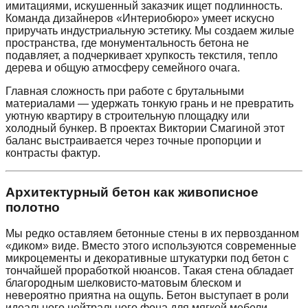
имитациями, искушенный заказчик ищет подлинность.
Команда дизайнеров «Интериобюро» умеет искусно
приручать индустриальную эстетику. Мы создаем жилые
пространства, где монументальность бетона не
подавляет, а подчеркивает хрупкость текстиля, тепло
дерева и общую атмосферу семейного очага.
Главная сложность при работе с брутальными
материалами — удержать тонкую грань и не превратить
уютную квартиру в строительную площадку или
холодный бункер. В проектах Виктории Смагиной этот
баланс выстраивается через точные пропорции и
контрасты фактур.
Архитектурный бетон как живописное
полотно
Мы редко оставляем бетонные стены в их первозданном
«диком» виде. Вместо этого используются современные
микроцементы и декоративные штукатурки под бетон с
тончайшей проработкой нюансов. Такая стена обладает
благородным шелковисто-матовым блеском и
невероятно приятна на ощупь. Бетон выступает в роли
идеального нейтрального фона для мягкой мебели,