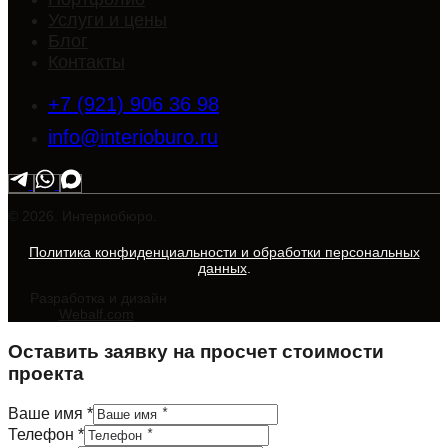
Услуги и цены
Блог
Контакты
+7 (921) 906 36 98
info@interioburo.ru
© 2026. Интериобюро.
Политика конфиденциальности и обработки персональных
данных
.
Разработка и дизайн
Webalf.com
Оставить заявку на просчет стоимости
проекта
Ваше имя
*
Телефон
*