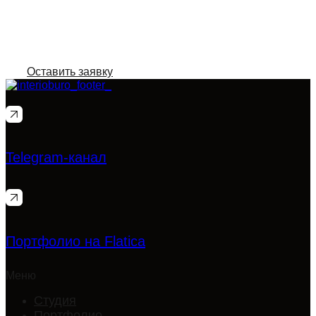
проекта
Виктория Смагина, Интериобюро
Оставить заявку
Telegram-канал
Портфолио на Flatica
Меню
Студия
Портфолио