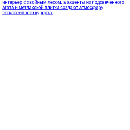
интерьер с хвойным лесом, а акценты из подсвеченного
агата и метлахской плитки создают атмосферу
эксклюзивного курорта.