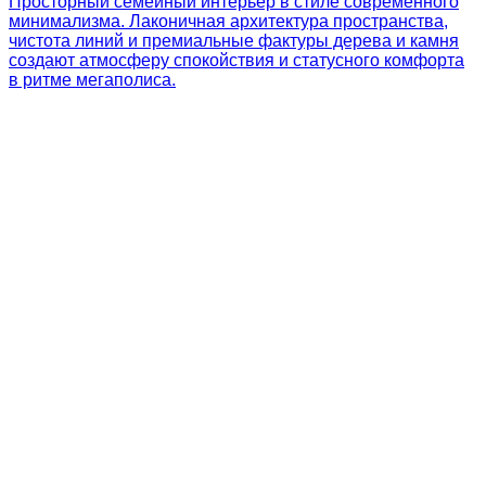
Просторный семейный интерьер в стиле современного
минимализма. Лаконичная архитектура пространства,
чистота линий и премиальные фактуры дерева и камня
создают атмосферу спокойствия и статусного комфорта
в ритме мегаполиса.