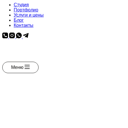
Студия
Портфолио
Услуги и цены
Блог
Контакты
Меню
Творим историю
для вашей
лучшей жизни
Студия дизайн интерьера
Виктории Смагиной в
Санкт-Петербурге