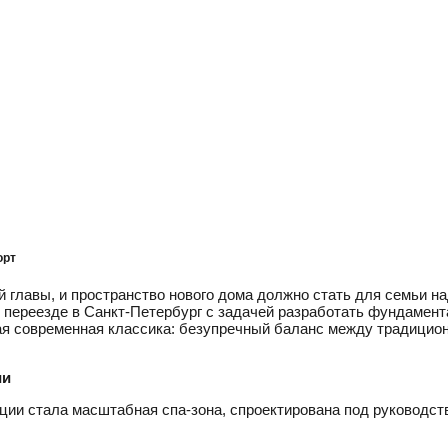
орт
й главы, и пространство нового дома должно стать для семьи н
переезде в Санкт-Петербург с задачей разработать фундамента
я современная классика: безупречный баланс между традиционн
ии
ии стала масштабная спа-зона, спроектирована под руководст