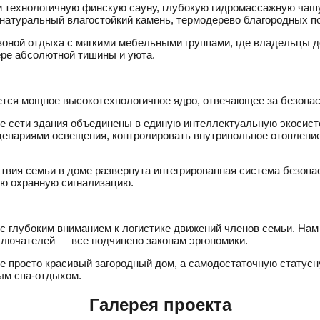
технологичную финскую сауну, глубокую гидромассажную чашу
атуральный влагостойкий камень, термодерево благородных по
оной отдыха с мягкими мебельными группами, где владельцы д
ере абсолютной тишины и уюта.
тся мощное высокотехнологичное ядро, отвечающее за безопас
 сети здания объединены в единую интеллектуальную экосисте
енариями освещения, контролировать внутрипольное отопление
твия семьи в доме развернута интегрированная система безоп
ую охранную сигнализацию.
с глубоким вниманием к логистике движений членов семьи. Нам 
лючателей — все подчинено законам эргономики.
е просто красивый загородный дом, а самодостаточную статусн
ым спа-отдыхом.
Галерея проекта