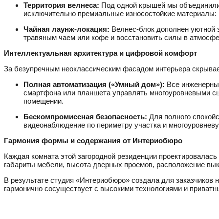
Территория велнеса:
Под одной крышей мы объединили 
исключительно премиальные износостойкие материалы: н
Чайная лаунж-локация:
Велнес-блок дополнен уютной з
травяным чаем или кофе и восстановить силы в атмосф
Интеллектуальная архитектура и цифровой комфорт
За безупречным неоклассическим фасадом интерьера скрывае
Полная автоматизация («Умный дом»):
Все инженерные
смартфона или планшета управлять многоуровневыми сц
помещении.
Бескомпромиссная безопасность:
Для полного спокойс
видеонаблюдение по периметру участка и многоуровнев
Гармония формы и содержания от Интериобюро
Каждая комната этой загородной резиденции проектировалась 
габариты мебели, высота дверных проемов, расположение вык
В результате студия «Интериобюро» создала для заказчиков н
гармонично сосуществует с высокими технологиями и приватн