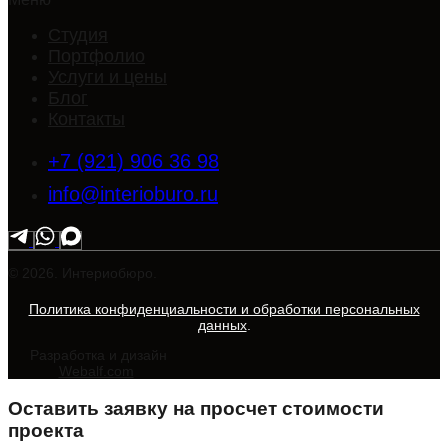
Студия
Портфолио
Услуги и цены
Блог
Контакты
+7 (921) 906 36 98
info@interioburo.ru
© 2026. Интериобюро.
Политика конфиденциальности и обработки персональных
данных
.
Разработка и дизайн
Webalf.com
Оставить заявку на просчет стоимости
проекта