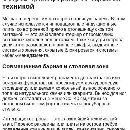
техникой
Мы часто переносим на остров варочную панель. В этом
случае используются инновационные индукционные
плиты со встроенной прямо в столешницу скрытой
вытяжкой — это избавляет интерьер от громоздких
вытяжных куполов под потолком. Также внутри острова
деликатно размещаются винные шкафы, выдвижные
системы хранения, скрытые блоки розеток и системы
кабель-менеджмента.
Совмещенная барная и столовая зона
Если остров выполняет роль места для завтраков или
вечерних фуршетов, мы проектируем двухуровневую
столешницу или делаем консольный вынос основного
топа из натурального камня или кварцита. Вынос для ног
должен составлять не менее 30–40 см, чтобы за
островом было комфортно сидеть на полубарных
стульях.
Интеграция острова — это сложнейший технический
этап. Перенос раковины или плиты на остров требует
подведения коммуникаций (воды, канализации, силовой